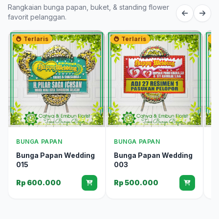
Rangkaian bunga papan, buket, & standing flower
favorit pelanggan.
Terlaris
Terlaris
BUNGA PAPAN
BUNGA PAPAN
B
Bunga Papan Wedding
Bunga Papan Wedding
B
015
003
0
Rp 600.000
Rp 500.000
R