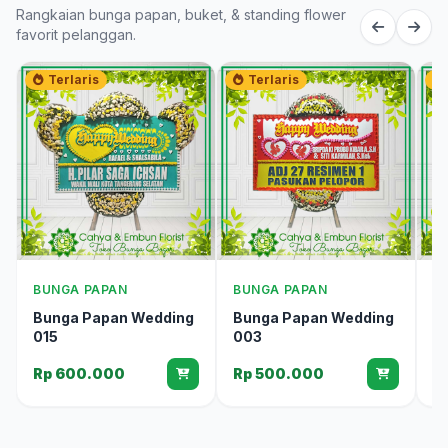
Rangkaian bunga papan, buket, & standing flower
favorit pelanggan.
Terlaris
Terlaris
BUNGA PAPAN
BUNGA PAPAN
B
Bunga Papan Wedding
Bunga Papan Wedding
B
015
003
0
Rp 600.000
Rp 500.000
R