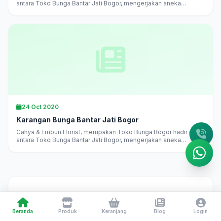
antara Toko Bunga Bantar Jati Bogor, mengerjakan aneka
karangan bunga di Bogor langsung, melayani pesan antar
daerah...
24 Oct 2020
Karangan Bunga Bantar Jati Bogor
Cahya & Embun Florist, merupakan Toko Bunga Bogor hadir di
antara Toko Bunga Bantar Jati Bogor, mengerjakan aneka
karangan bunga di Bogor langsung, melayani pesan antar
daerah...
Toko Bunga Bogor 24 Jam
— Cahya & Embun Florist
Beranda
Produk
Keranjang
Blog
Login