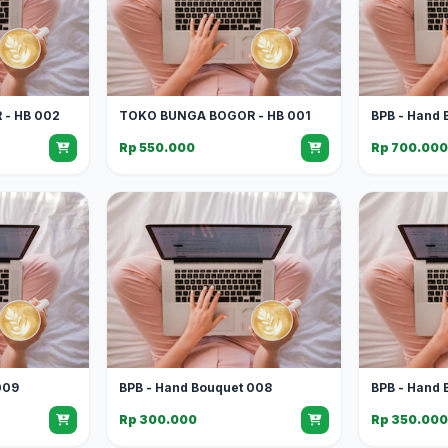
- HB 002
TOKO BUNGA BOGOR - HB 001
BPB - Hand 
Rp 550.000
Rp 700.00
009
BPB - Hand Bouquet 008
BPB - Hand 
Rp 300.000
Rp 350.00