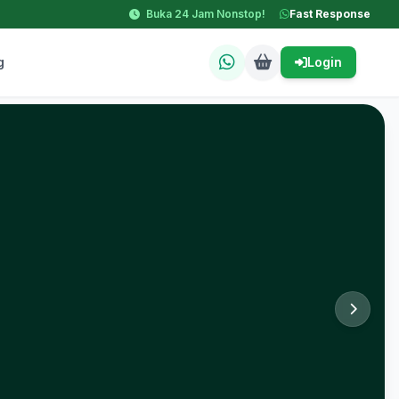
Buka 24 Jam Nonstop!
Fast Response
g
Login