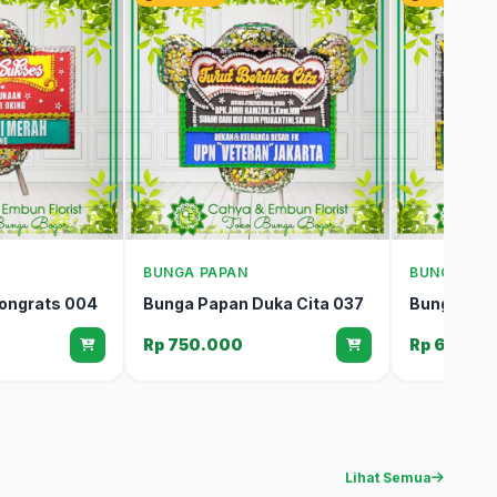
BUNGA PAPAN
BUNGA PAP
ongrats 004
Bunga Papan Duka Cita 037
Bunga Pap
Rp 750.000
Rp 600.0
Lihat Semua