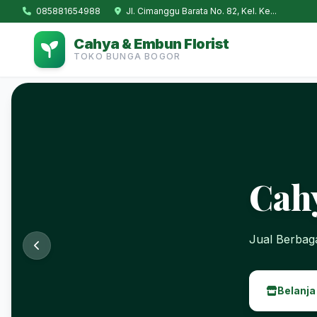
085881654988
Jl. Cimanggu Barata No. 82, Kel. Ke...
Cahya & Embun Florist
TOKO BUNGA BOGOR
Cah
Jual Berba
Belanja