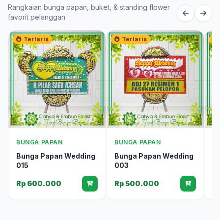
Rangkaian bunga papan, buket, & standing flower
favorit pelanggan.
Terlaris
Terlaris
BUNGA PAPAN
BUNGA PAPAN
B
Bunga Papan Wedding
Bunga Papan Wedding
B
015
003
0
Rp 600.000
Rp 500.000
R