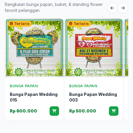
Rangkaian bunga papan, buket, & standing flower
favorit pelanggan.
Terlaris
Terlaris
BUNGA PAPAN
BUNGA PAPAN
B
Bunga Papan Wedding
Bunga Papan Wedding
B
015
003
0
Rp 600.000
Rp 500.000
R