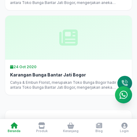
antara Toko Bunga Bantar Jati Bogor, mengerjakan aneka
karangan bunga di Bogor langsung, melayani pesan antar
daerah...
24 Oct 2020
Karangan Bunga Bantar Jati Bogor
Cahya & Embun Florist, merupakan Toko Bunga Bogor hadir di
antara Toko Bunga Bantar Jati Bogor, mengerjakan aneka
karangan bunga di Bogor langsung, melayani pesan antar
daerah...
Toko Bunga Bogor 24 Jam
— Cahya & Embun Florist
Beranda
Produk
Keranjang
Blog
Login