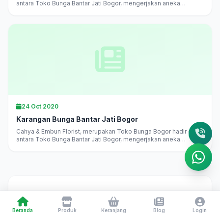
antara Toko Bunga Bantar Jati Bogor, mengerjakan aneka
karangan bunga di Bogor langsung, melayani pesan antar
daerah...
24 Oct 2020
Karangan Bunga Bantar Jati Bogor
Cahya & Embun Florist, merupakan Toko Bunga Bogor hadir di
antara Toko Bunga Bantar Jati Bogor, mengerjakan aneka
karangan bunga di Bogor langsung, melayani pesan antar
daerah...
Toko Bunga Bogor 24 Jam
— Cahya & Embun Florist
Beranda
Produk
Keranjang
Blog
Login