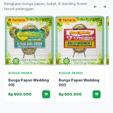
Rangkaian bunga papan, buket, & standing flower
favorit pelanggan.
Terlaris
Terlaris
BUNGA PAPAN
BUNGA PAPAN
B
Bunga Papan Wedding
Bunga Papan Wedding
B
015
003
0
Rp 600.000
Rp 500.000
R