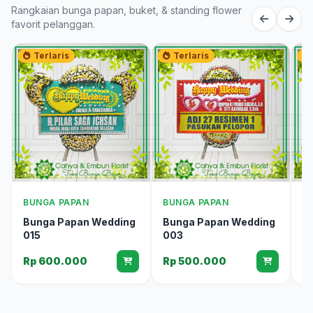
Rangkaian bunga papan, buket, & standing flower
favorit pelanggan.
Terlaris
Terlaris
BUNGA PAPAN
BUNGA PAPAN
B
Bunga Papan Wedding
Bunga Papan Wedding
B
015
003
0
Rp 600.000
Rp 500.000
R