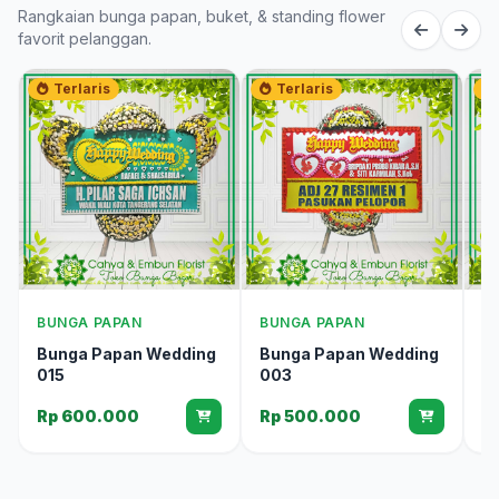
Rangkaian bunga papan, buket, & standing flower
favorit pelanggan.
Terlaris
Terlaris
BUNGA PAPAN
BUNGA PAPAN
B
Bunga Papan Wedding
Bunga Papan Wedding
B
015
003
0
Rp 600.000
Rp 500.000
R