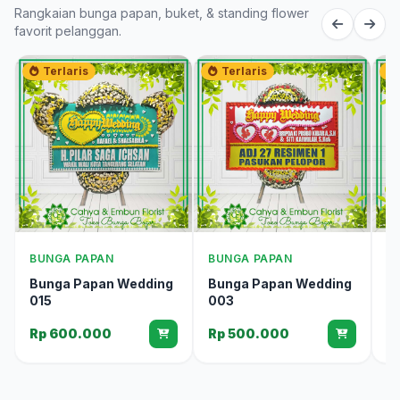
Rangkaian bunga papan, buket, & standing flower
favorit pelanggan.
Terlaris
Terlaris
BUNGA PAPAN
BUNGA PAPAN
B
Bunga Papan Wedding
Bunga Papan Wedding
B
015
003
0
Rp 600.000
Rp 500.000
R