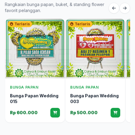
Rangkaian bunga papan, buket, & standing flower
favorit pelanggan.
Terlaris
Terlaris
BUNGA PAPAN
BUNGA PAPAN
B
Bunga Papan Wedding
Bunga Papan Wedding
B
015
003
0
Rp 600.000
Rp 500.000
R