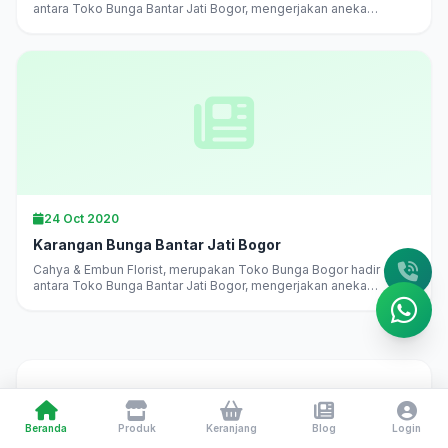
antara Toko Bunga Bantar Jati Bogor, mengerjakan aneka
karangan bunga di Bogor langsung, melayani pesan antar
daerah...
24 Oct 2020
Karangan Bunga Bantar Jati Bogor
Cahya & Embun Florist, merupakan Toko Bunga Bogor hadir di
antara Toko Bunga Bantar Jati Bogor, mengerjakan aneka
karangan bunga di Bogor langsung, melayani pesan antar
daerah...
Toko Bunga Bogor 24 Jam
— Cahya & Embun Florist
Beranda
Produk
Keranjang
Blog
Login