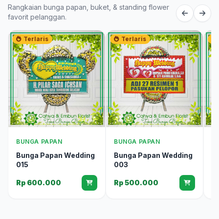
Rangkaian bunga papan, buket, & standing flower
favorit pelanggan.
Terlaris
Terlaris
BUNGA PAPAN
BUNGA PAPAN
B
Bunga Papan Wedding
Bunga Papan Wedding
B
015
003
0
Rp 600.000
Rp 500.000
R